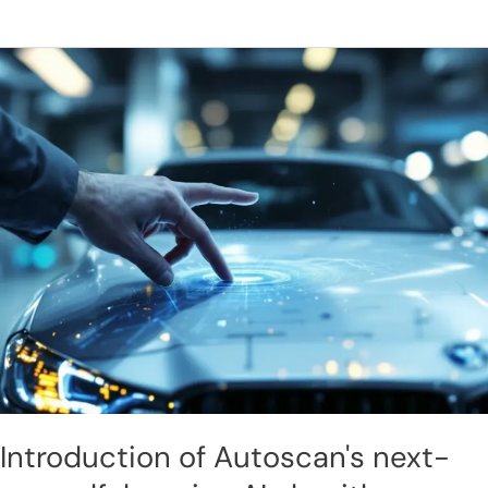
Introduction
of
Autoscan's
next-
gen
self-
learning
AI
algorithm
Introduction of Autoscan's next-