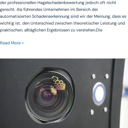
der professionellen Hagelschadenbewertung jedoch oft nicht
gerecht. Als führendes Unternehmen im Bereich der
automatisierten Schadenserkennung sind wir der Meinung, dass es
wichtig ist, den Unterschied zwischen theoretischer Leistung und
praktischen, alltäglichen Ergebnissen zu verstehen.Die
Read More »
Vorstellung
des
neuen
Flexibilitätsmodells
von
Autoscan:
Vom
Leasing
zum
Eigentum