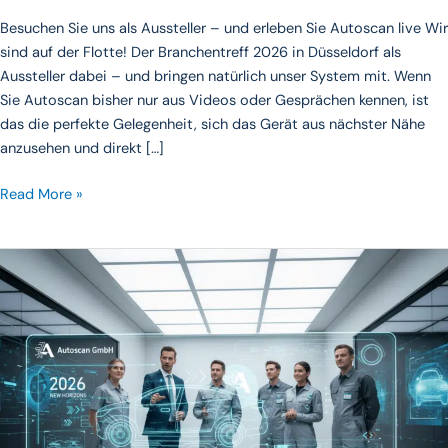
Besuchen Sie uns als Aussteller – und erleben Sie Autoscan live Wir
sind auf der Flotte! Der Branchentreff 2026 in Düsseldorf als
Aussteller dabei – und bringen natürlich unser System mit. Wenn
Sie Autoscan bisher nur aus Videos oder Gesprächen kennen, ist
das die perfekte Gelegenheit, sich das Gerät aus nächster Nähe
anzusehen und direkt […]
Read More »
Milestone:
New
Features
and
Enhanced
Solutions
for
Autoscan