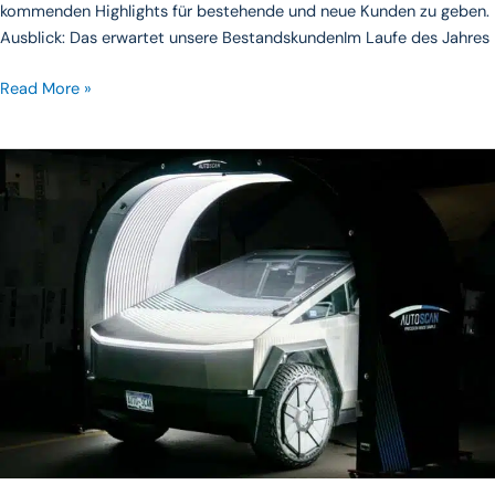
kommenden Highlights für bestehende und neue Kunden zu geben.
Ausblick: Das erwartet unsere BestandskundenIm Laufe des Jahres
Read More »
Secure
Your
Autoscan
Now
–
Before
Prices
Rise
in
2026