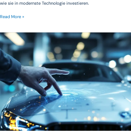
wie sie in modernste Technologie investieren.
Read More »
Die
Revolution
der
Hagelschaden
Begutachtung