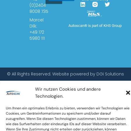
L
T
(0)2404
i
w
8008 735
n
i
k
t
Marcel
e
t
Dilk:
Autoscan® is part of KHS Group
d
e
+49 172
i
r
5980 111
n
© All Rights Reserved. Website powered by
DGi Solutions
Wir nutzen Cookies und andere
Technologien.
Um Ihnen ein optimales Erlebnis zu bieten, verwenden wir Technologien wie
Cookies, um Geräteinformationen zu speichern und/oder darauf
zuzugreifen. Wenn Sie diesen Technologien zustimmen, können wir Daten
wie das Surfverhalten oder eindeutige IDs auf dieser Website verarbeiten.
Wenn Sie Ihre Zustimmung nicht erteilen oder zurückziehen, können