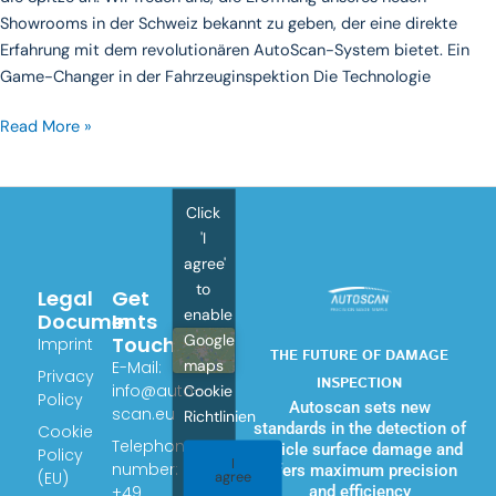
Showrooms in der Schweiz bekannt zu geben, der eine direkte
Erfahrung mit dem revolutionären AutoScan-System bietet. Ein
Game-Changer in der Fahrzeuginspektion Die Technologie
Read More »
Click
'I
agree'
to
Legal
Get
enable
Documents
In
Google
Touch
Imprint
THE FUTURE OF DAMAGE
maps
E-Mail:
Privacy
INSPECTION
info@auto-
Cookie
Policy
Autoscan sets new
scan.eu
Richtlinien
standards in the detection of
Cookie
Telephone
vehicle surface damage and
Policy
I
number:
offers maximum precision
(EU)
agree
+49
and efficiency