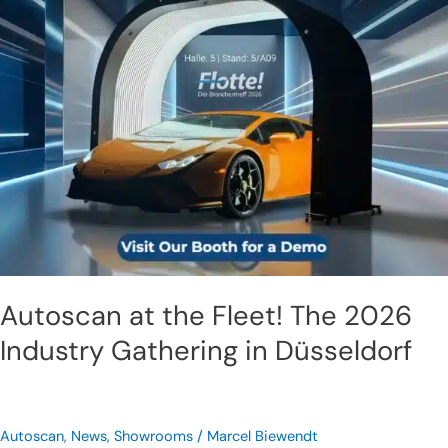
Gathering
in
Düsseldorf
Autoscan at the Fleet! The 2026
Industry Gathering in Düsseldorf
Autoscan
,
News
,
Showrooms
/
Marcel Biewendt