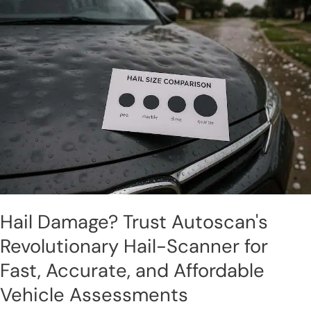
Damage?
Trust
Autoscan's
Revolutionary
Hail-
Scanner
for
Fast,
Accurate,
and
Affordable
Vehicle
Assessments
Hail Damage? Trust Autoscan's
Revolutionary Hail-Scanner for
Fast, Accurate, and Affordable
Vehicle Assessments