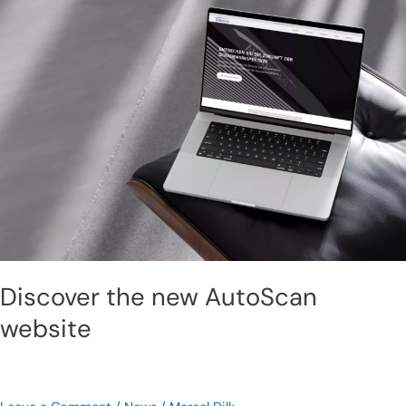
new
AutoScan
website
Discover the new AutoScan
website