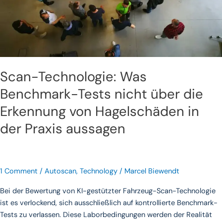
von
Hagelschäden
in
der
Praxis
aussagen
Scan-Technologie: Was
Benchmark-Tests nicht über die
Erkennung von Hagelschäden in
der Praxis aussagen
1 Comment
/
Autoscan
,
Technology
/
Marcel Biewendt
Bei der Bewertung von KI-gestützter Fahrzeug-Scan-Technologie
ist es verlockend, sich ausschließlich auf kontrollierte Benchmark-
Tests zu verlassen. Diese Laborbedingungen werden der Realität