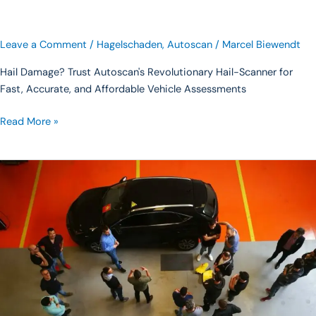
Leave a Comment
/
Hagelschaden
,
Autoscan
/
Marcel Biewendt
Hail Damage? Trust Autoscan's Revolutionary Hail-Scanner for
Fast, Accurate, and Affordable Vehicle Assessments
Read More »
Scan-
Technologie:
Was
Benchmark-
Tests
nicht
über
die
Erkennung