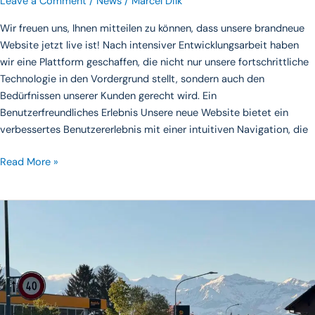
Leave a Comment
/
News
/
Marcel Dilk
Wir freuen uns, Ihnen mitteilen zu können, dass unsere brandneue
Website jetzt live ist! Nach intensiver Entwicklungsarbeit haben
wir eine Plattform geschaffen, die nicht nur unsere fortschrittliche
Technologie in den Vordergrund stellt, sondern auch den
Bedürfnissen unserer Kunden gerecht wird. Ein
Benutzerfreundliches Erlebnis Unsere neue Website bietet ein
verbessertes Benutzererlebnis mit einer intuitiven Navigation, die
Read More »
AutoScan
Showroom
Now
Open
in
Switzerland