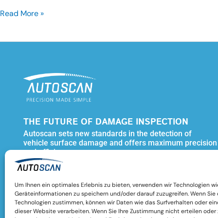
Read More »
THE FUTURE OF DAMAGE INSPECTION
Autoscan sets new standards in the detection of
vehicle surface damage and offers maximum precision
and efficiency
L
T
i
w
n
i
Um Ihnen ein optimales Erlebnis zu bieten, verwenden wir Technologien w
k
t
Geräteinformationen zu speichern und/oder darauf zuzugreifen. Wenn Sie
Technologien zustimmen, können wir Daten wie das Surfverhalten oder ein
e
t
dieser Website verarbeiten. Wenn Sie Ihre Zustimmung nicht erteilen oder
d
e
Autoscan® is part of KHS Group