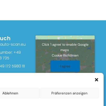
ouch
o@auto-scan.eu
Click 'I agree' to enable Google
maps
umber: +49
Cookie Richtlinien
8 735
49 172 5980 111
I agree
Ablehnen
Präferenzen anzeigen