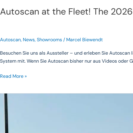
Autoscan at the Fleet! The 2026
Autoscan
,
News
,
Showrooms
/
Marcel Biewendt
Besuchen Sie uns als Aussteller – und erleben Sie Autoscan li
System mit. Wenn Sie Autoscan bisher nur aus Videos oder Ge
Read More »
AutoScan
Showroom
Now
Open
in