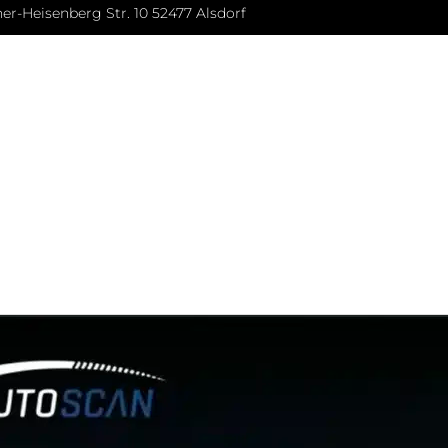
er-Heisenberg Str. 10 52477 Alsdorf
l
About Autoscan
Our Advantages
Showroom