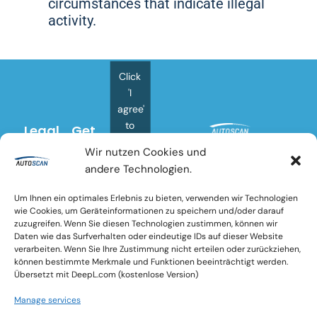
circumstances that indicate illegal
activity.
Click
'I
agree'
to
Legal
Get
enable
Documents
In
Wir nutzen Cookies und
Google
Touch
Imprint
THE FUTURE OF DAMAGE
andere Technologien.
maps
E-Mail:
Privacy
INSPECTION
info@auto-
Cookie
Policy
Um Ihnen ein optimales Erlebnis zu bieten, verwenden wir Technologien
Autoscan sets new
scan.eu
Richtlinien
wie Cookies, um Geräteinformationen zu speichern und/oder darauf
standards in the detection of
Cookie
zuzugreifen. Wenn Sie diesen Technologien zustimmen, können wir
Telephone
vehicle surface damage and
Policy
I
Daten wie das Surfverhalten oder eindeutige IDs auf dieser Website
number:
offers maximum precision
(EU)
agree
verarbeiten. Wenn Sie Ihre Zustimmung nicht erteilen oder zurückziehen,
+49
and efficiency
können bestimmte Merkmale und Funktionen beeinträchtigt werden.
L
T
(0)2404
Übersetzt mit DeepL.com (kostenlose Version)
i
w
8008 735
n
i
Manage services
k
t
Marcel