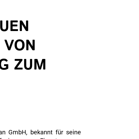
EUEN
S VON
NG ZUM
can GmbH, bekannt für seine