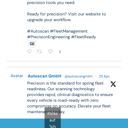
precision tools you need.
Ready for precision? Visit our website to
upgrade your workflow.
#Autoscan #FleetManagement
#PrecisionEngineering #FleetReady
X
Avatar
Autoscan GmbH
@autoscangmbh
·
25 Apr.
Precision is the standard for spring fleet
readiness. Our scanning technology
provides rapid, clinical diagnostics to ensure
every vehicle is road-ready with zero
compromise on accuracy. Elevate your fleet
maintenance today.
Klicke
auf
#FleetManagement #PrecisionEngineering
"Ich