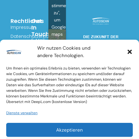
#Autoscan
stimme
zu",
X
Rechtliches
Get
um
In
Impressum
Google
Touch
maps
Datenschutzerklärung
DIE ZUKUNFT DER
Load More
E-Mail:
zu
SCHADENSINSPEKTION
Cookie
info@auto-
Wir nutzen Cookies und
aktivieren
Richtlinien
Autoscan setzt neue
scan.eu
andere Technologien.
Cookie
Maßstäbe in der Erkennung
(EU)
Telefon:
Richtlinien
von
+49
Um Ihnen ein optimales Erlebnis zu bieten, verwenden wir Technologien
Fahrzeugoberflächenschäden
wie Cookies, um Geräteinformationen zu speichern und/oder darauf
(0)2404
und bietet höchste Präzision
Ich
zuzugreifen. Wenn Sie diesen Technologien zustimmen, können wir
stimme
und Effizienz
8008
zu
Daten wie das Surfverhalten oder eindeutige IDs auf dieser Website
L
T
735
verarbeiten. Wenn Sie Ihre Zustimmung nicht erteilen oder zurückziehen,
i
w
können bestimmte Merkmale und Funktionen beeinträchtigt werden.
n
i
Marcel
Übersetzt mit DeepL.com (kostenlose Version)
k
t
Dilk:
e
t
Autoscan® is part of KHS Group
+49 172
Dienste verwalten
d
e
5980 111
i
r
n
Akzeptieren