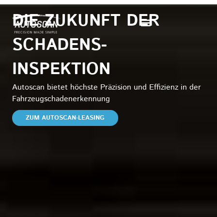
Zum
DIE ZUKUNFT DER
Inhalt
springen
SCHADENS-
INSPEKTION
Autoscan bietet höchste Präzision und Effizienz in der
Fahrzeugschadenerkennung
ZUM AUTOSCAN-LEASING