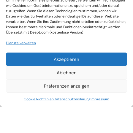
über unsere Website oder soziale Medien.
Um Ihnen ein optimales Erlebnis zu bieten, verwenden wir Technologien
wie Cookies, um Geräteinformationen zu speichern und/oder darauf
Erleben Sie die Innovation mit AutoScan – Ihr
zuzugreifen. Wenn Sie diesen Technologien zustimmen, können wir
Weg zu Präzision und Effizienz in der
Daten wie das Surfverhalten oder eindeutige IDs auf dieser Website
Fahrzeuginspektion.
verarbeiten. Wenn Sie Ihre Zustimmung nicht erteilen oder zurückziehen,
können bestimmte Merkmale und Funktionen beeinträchtigt werden.
Übersetzt mit DeepL.com (kostenlose Version)
Dienste verwalten
Akzeptieren
Ablehnen
Präferenzen anzeigen
Cookie Richtlinien
Datenschutzerklärung
Impressum
NEXT