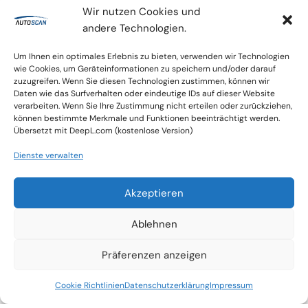
sollten wir sprechen.
Wir nutzen Cookies und
Sichern Sie sich Ihr Ticket und besuchen Sie
andere Technologien.
uns in Düsseldorf – wir freuen uns auf den
Austausch.
Um Ihnen ein optimales Erlebnis zu bieten, verwenden wir Technologien
E-Mail für Ticketanfrage: expo@auto-scan.eu
wie Cookies, um Geräteinformationen zu speichern und/oder darauf
zuzugreifen. Wenn Sie diesen Technologien zustimmen, können wir
(Betreff: Flotte)
Daten wie das Surfverhalten oder eindeutige IDs auf dieser Website
verarbeiten. Wenn Sie Ihre Zustimmung nicht erteilen oder zurückziehen,
können bestimmte Merkmale und Funktionen beeinträchtigt werden.
Übersetzt mit DeepL.com (kostenlose Version)
Dienste verwalten
Akzeptieren
Ablehnen
Präferenzen anzeigen
https://derbranchentreff.de/de
Cookie Richtlinien
Datenschutzerklärung
Impressum